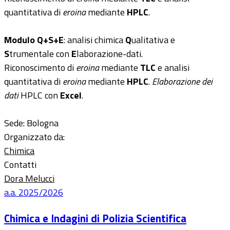
quantitativa di
eroina
mediante
HPLC
.
Modulo Q+S+E
: analisi chimica
Q
ualitativa e
S
trumentale con
E
laborazione-dati.
Riconoscimento di
eroina
mediante
TLC
e analisi
quantitativa di
eroina
mediante
HPLC
.
Elaborazione dei
dati
HPLC con
Excel
.
Sede: Bologna
Organizzato da:
Chimica
Contatti
Dora Melucci
a.a. 2025/2026
Chimica e Indagini di Polizia Scientifica